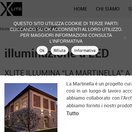
HOME
CHI SIAMO
S
QUESTO SITO UTILIZZA COOKIE DI TERZE PARTI:
>
illuminazione a LED
Home
CLICCANDO SU OK ACCONSENTI AL LORO UTILIZZO.
PER MAGGIORI INFORMAZIONI CONSULTA
L'INFORMATIVA
illuminazione a LED
Ok
Rifiuta
Informativa
XLITE ILLUMINA “LA MARTINELLA” 
La Martinella è un progetto cura
così in un luogo di lavoro acc
abbiamo collaborato con l’Archit
abbiamo fornito i nostri prodot
Tutto