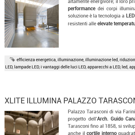
altamente energivore; il loro p
performance
dei corpi illumin
soluzione è la tecnologia a
LED
resistenti alle
elevate temperat
efficienza energetica
,
illuminazione
,
illuminazione led
,
riduzio
LED
,
lampade LED
,
i vantaggi delle luci LED
,
apparecchi a LED
,
led
,
ap
XLITE ILLUMINA PALAZZO TARASCO
Palazzo Tarasconi di via Farin
progetto dell’
Arch. Guido Cana
Tarasconi fino al 1858, si svilu
anche il
cortile interno
quadrato