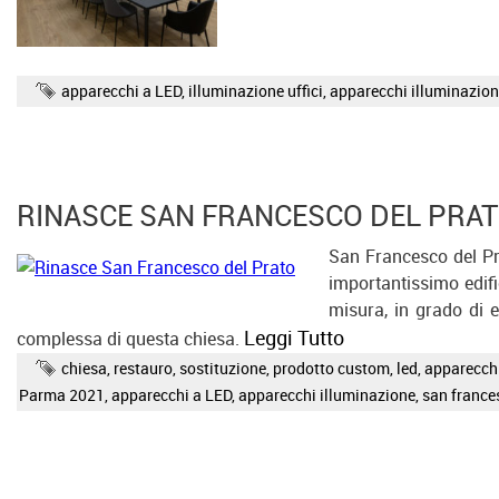
apparecchi a LED
,
illuminazione uffici
,
apparecchi illuminazio
RINASCE SAN FRANCESCO DEL PRA
San Francesco del Pra
importantissimo edifi
misura, in grado di e
Leggi Tutto
complessa di questa chiesa.
chiesa
,
restauro
,
sostituzione
,
prodotto custom
,
led
,
apparecch
Parma 2021
,
apparecchi a LED
,
apparecchi illuminazione
,
san france