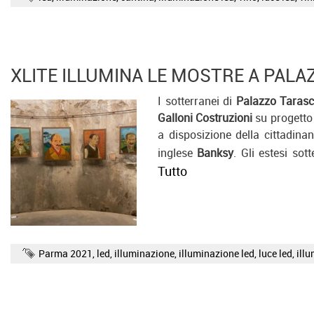
XLITE ILLUMINA LE MOSTRE A PAL
I sotterranei di
Palazzo Tarasc
Galloni Costruzioni
su progetto 
a disposizione della cittadinan
inglese
Banksy
. Gli estesi sot
Tutto
Parma 2021
,
led
,
illuminazione
,
illuminazione led
,
luce led
,
ill