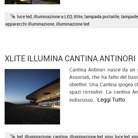
luce led
,
illuminazione a LED
,
Xlite
,
lampada portatile
,
lampade
apparecchi illuminazione
,
illuminazione led
XLITE ILLUMINA CANTINA ANTINORI
Cantina Antinori nasce da un
Associati, che ha fatto del bas
obiettivi. Una Cantina ipogea ch
spazi ricreativi. La cantina 
Leggi Tutto
indiscusso…
led
,
illuminazione
,
cantina
,
illuminazione led
,
vino
,
luce led
,
vin