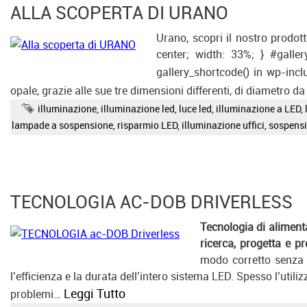
ALLA SCOPERTA DI URANO
Urano, scopri il nostro prodotto
center; width: 33%; } #galler
gallery_shortcode() in wp-inc
opale, grazie alle sue tre dimensioni differenti, di diametr
illuminazione
,
illuminazione led
,
luce led
,
illuminazione a LED
,
lampade a sospensione
,
risparmio LED
,
illuminazione uffici
,
sospensi
TECNOLOGIA AC-DOB DRIVERLESS
Tecnologia di aliment
ricerca, progetta e p
modo corretto senza d
l’efficienza e la durata dell’intero sistema LED. Spesso l’utilizz
Leggi Tutto
problemi…