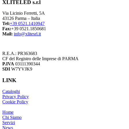
XLITELED s.r.l
Via Licinio Ferretti, 5A
43126 Parma – Italia
Tel:
+39 0521.1410947
Fax:
+39 0521.1850681
Mail:
info@xlitesrl.it
R.E.A.: PR363683
CF del Registro delle Imprese di PARMA
P.IVA
03111390344
SDI
W7YVJK9
LINK
Cataloghi
Privacy Policy
Cookie Policy
Home
Chi Siamo
Servizi
News