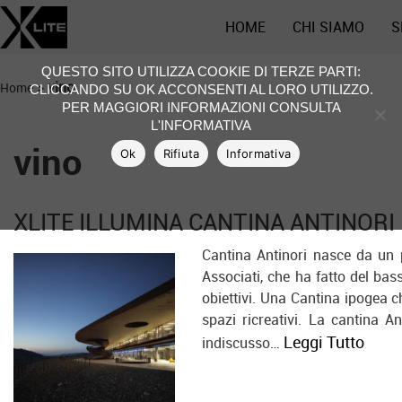
HOME
CHI SIAMO
S
QUESTO SITO UTILIZZA COOKIE DI TERZE PARTI:
>
vino
Home
CLICCANDO SU OK ACCONSENTI AL LORO UTILIZZO.
PER MAGGIORI INFORMAZIONI CONSULTA
L'INFORMATIVA
vino
Ok
Rifiuta
Informativa
XLITE ILLUMINA CANTINA ANTINORI
Cantina Antinori nasce da un
Associati, che ha fatto del bas
obiettivi. Una Cantina ipogea ch
spazi ricreativi. La cantina 
Leggi Tutto
indiscusso…