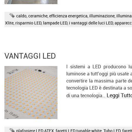
caldo
,
ceramiche
,
efficienza energetica
,
illuminazione
,
illumina
Xlite
,
risparmio LED
,
lampade LED
,
i vantaggi delle luci LED
,
apparecc
VANTAGGI LED
I sistemi a LED producono luce
luminose a tutt’oggi più usate
convertire la massima parte del
tecnologia LED è destinata a sos
Leggi Tutt
di una tecnologia…
plafoniere LED ATEX
,
faretti LED tunable white
,
Tubo LED
,
faret