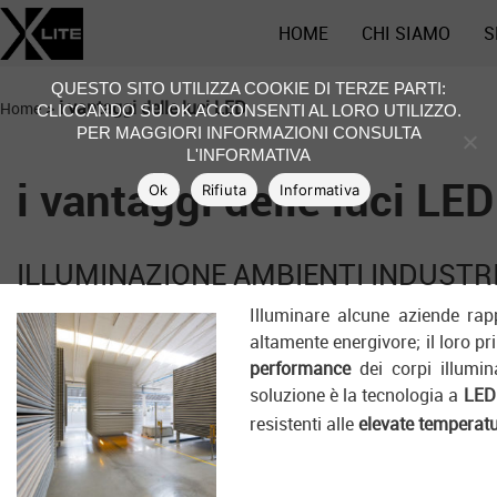
HOME
CHI SIAMO
S
QUESTO SITO UTILIZZA COOKIE DI TERZE PARTI:
>
i vantaggi delle luci LED
Home
CLICCANDO SU OK ACCONSENTI AL LORO UTILIZZO.
PER MAGGIORI INFORMAZIONI CONSULTA
L'INFORMATIVA
i vantaggi delle luci LED
Ok
Rifiuta
Informativa
ILLUMINAZIONE AMBIENTI INDUSTRI
Illuminare alcune aziende rap
altamente energivore; il loro p
performance
dei corpi illumin
soluzione è la tecnologia a
LED
resistenti alle
elevate temperat