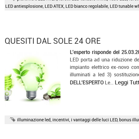
LED antiesplosione
,
LED ATEX
,
LED bianco regolabile
,
LED tunable wh
QUESITI DAL SOLE 24 ORE
L’esperto risponde del 25.03.
LED porta ad una riduzione del
impianto elettrico ex-novo con 
illuminati a led 3) sostituzio
Leggi Tut
DELL’ESPERTO
Le…
illuminazione led
,
incentivi
,
i vantaggi delle luci LED
,
bonus ill