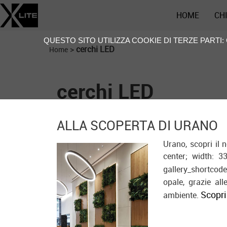
HOME
CH
QUESTO SITO UTILIZZA COOKIE DI TERZE PARTI
>
cerchi LED
Home
cerchi LED
ALLA SCOPERTA DI URANO
Urano, scopri il n
center; width: 3
gallery_shortcod
opale, grazie al
Scopr
ambiente.