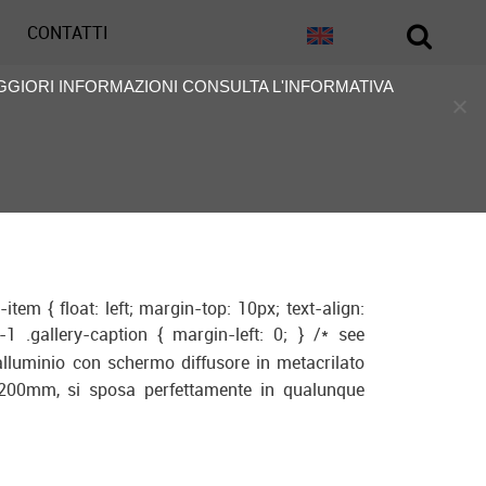
CONTATTI
AGGIORI INFORMAZIONI CONSULTA L'INFORMATIVA
item { float: left; margin-top: 10px; text-align:
-1 .gallery-caption { margin-left: 0; } /* see
lluminio con schermo diffusore in metacrilato
 1200mm, si sposa perfettamente in qualunque