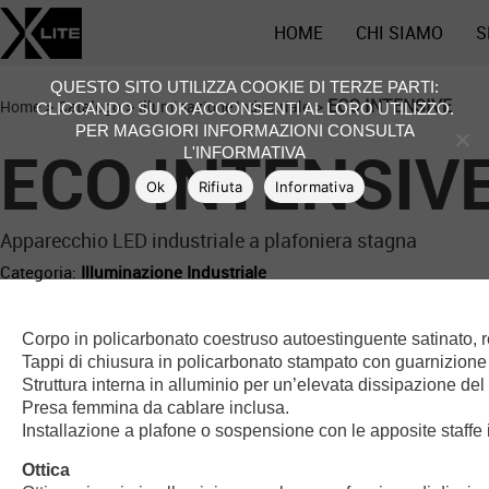
HOME
CHI SIAMO
S
QUESTO SITO UTILIZZA COOKIE DI TERZE PARTI:
>
>
>
ECO INTENSIVE
Home
Catalogo
Illuminazione Industriale
CLICCANDO SU OK ACCONSENTI AL LORO UTILIZZO.
PER MAGGIORI INFORMAZIONI CONSULTA
ECO INTENSIV
L'INFORMATIVA
Ok
Rifiuta
Informativa
Apparecchio LED industriale a plafoniera stagna
Categoria:
Illuminazione Industriale
Corpo in policarbonato coestruso autoestinguente satinato, res
Tappi di chiusura in policarbonato stampato con guarnizione 
Struttura interna in alluminio per un’elevata dissipazione de
Presa femmina da cablare inclusa.
Installazione a plafone o sospensione con le apposite staffe i
Ottica