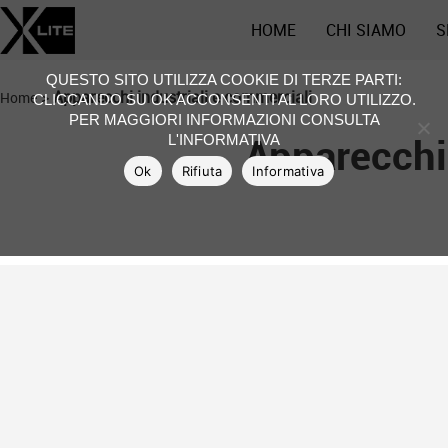
HOME
CHI SIAMO
S
QUESTO SITO UTILIZZA COOKIE DI TERZE PARTI:
>
Apparecchi industriali e commerciali
Home
CLICCANDO SU OK ACCONSENTI AL LORO UTILIZZO.
PER MAGGIORI INFORMAZIONI CONSULTA
Apparecchi 
L'INFORMATIVA
Ok
Rifiuta
Informativa