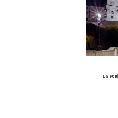
La scal