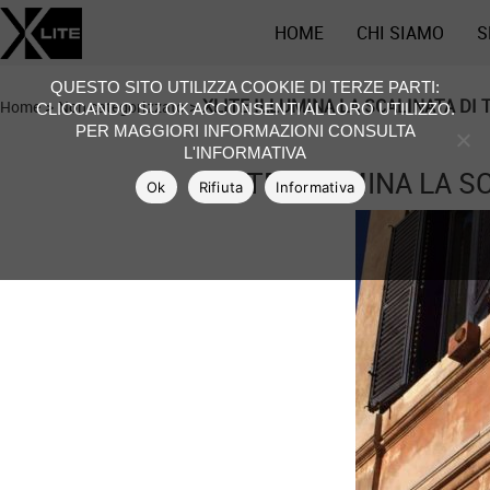
HOME
CHI SIAMO
S
QUESTO SITO UTILIZZA COOKIE DI TERZE PARTI:
>
>
XLITE ILLUMINA LA SCALINATA DI T
Home
Non categorizzato
CLICCANDO SU OK ACCONSENTI AL LORO UTILIZZO.
PER MAGGIORI INFORMAZIONI CONSULTA
L'INFORMATIVA
XLITE ILLUMINA LA SC
Ok
Rifiuta
Informativa