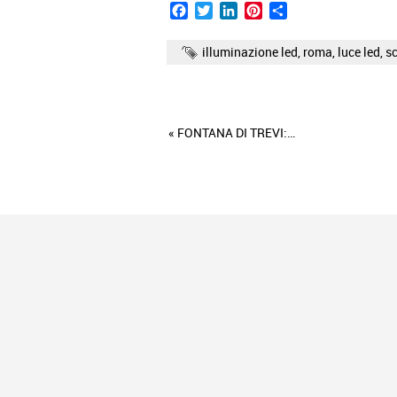
Facebook
Twitter
LinkedIn
Pinterest
Condividi
illuminazione led
,
roma
,
luce led
,
sc
«
FONTANA DI TREVI:…