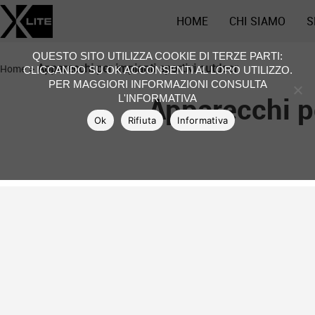
HOME
CHI SIAMO
S
QUESTO SITO UTILIZZA COOKIE DI TERZE PARTI:
>
Apparecchi per impianti sportivi outdoor
Home
CLICCANDO SU OK ACCONSENTI AL LORO UTILIZZO.
PER MAGGIORI INFORMAZIONI CONSULTA
Apparecchi pe
L'INFORMATIVA
Ok
Rifiuta
Informativa