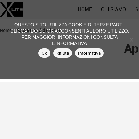
HOME
CHI SIAMO
S
QUESTO SITO UTILIZZA COOKIE DI TERZE PARTI:
>
Apparecchi da terra
Home
CLICCANDO SU OK ACCONSENTI AL LORO UTILIZZO.
PER MAGGIORI INFORMAZIONI CONSULTA
Ap
L'INFORMATIVA
Ok
Rifiuta
Informativa