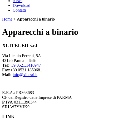
News
Download
Contatti
Home
>
Apparecchi a binario
Apparecchi a binario
XLITELED s.r.l
Via Licinio Ferretti, 5A
43126 Parma – Italia
Tel:
+39 0521.1410947
Fax:
+39 0521.1850681
Mail:
info@xlitesrl.it
R.E.A.: PR363683
CF del Registro delle Imprese di PARMA
P.IVA
03111390344
SDI
W7YVJK9
LINK